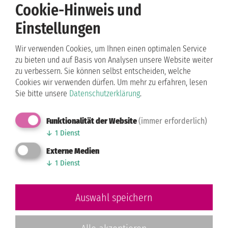
Cookie-Hinweis und
ÜBERSICHT
Einstellungen
Impressum
Wir verwenden Cookies, um Ihnen einen optimalen Service
Datenschutz
zu bieten und auf Basis von Analysen unsere Website weiter
AGB
zu verbessern. Sie können selbst entscheiden, welche
Cookies wir verwenden dürfen.
Um mehr zu erfahren, lesen
SERVICE
Sie bitte unsere
Datenschutzerklärung
.
Presse
Funktionalität der Website
(immer erforderlich)
Kontakt
↓
1
Dienst
Sponsoring
Externe Medien
Anfahrt
↓
1
Dienst
FOLGE UNS
Auswahl speichern
Facebook
Instagram